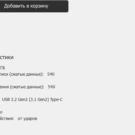
ктной и прочной
Добавить в корзину
рукции, а также паролю на
п превращают SSD T5 в
ый портативный
итель с надежной защитой
х.
стики
 ГБ
писи (сжатые данные): 540
тения (сжатые данные): 540
SB 3.2 Gen2 (3.1 Gen2) Type-C
л
йствия: от ударов