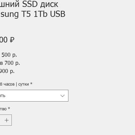
шний SSD диск
sung T5 1Tb USB
Цена
00 ₽
 500 р.
в 700 р.
900 р.
 8 часов | сутки
*
тивный SSD накопитель
ng серии T5 поднимает
ать
сть передачи данных на
тво
*
 уровень и открывает
 страницу в использовании
ей памяти. Благодаря