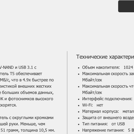
компа
конст
досту
удобн
накоп
данны
Технические характери
-NAND и USB 3.1 с
Объем накопителя: 1024
тель T5 обеспечивает
Максимальная скорость за
MБ/с, что в 4.9x быстрее по
Мбайт/сек
ристикой внешних жестких
Максимальная скорость ч
е больших объемов данных,
Мбайт/сек
4K и фотоснимков высокого
Интерфейс подключения: U
корятся.
Wi-Fi: нет
Материал корпуса: метал
тель с округлыми кромками
Защита от внешнего возде
шей руки. Меньше, чем
Тип питания: от USB
 51 грамм, толщина 10,5 мм.
Напряжение питания: 5 В