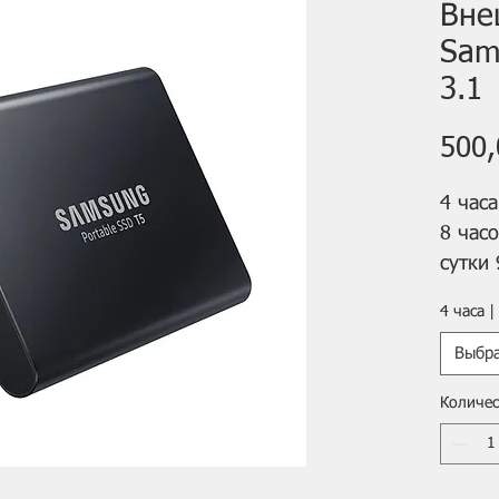
Вне
Sam
3.1
500,
4 часа
8 часо
сутки 
4 часа |
Порта
Samsu
Выбр
скоро
Количес
новый
новую
внешн