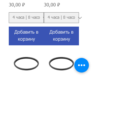
Цена
Цена
30,00 ₽
30,00 ₽
Добавить в
Добавить в
корзину
корзину
Переходное
Переходное
понижающее
понижающее
кольцо 72mm -
кольцо 67mm -
67mm
62mm
Цена
Цена
30,00 ₽
30,00 ₽