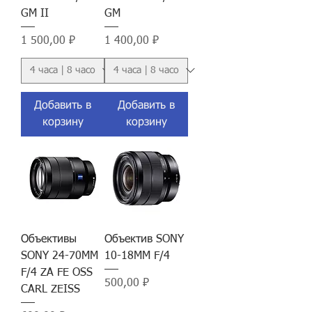
GM II
GM
Цена
Цена
1 500,00 ₽
1 400,00 ₽
Добавить в
Добавить в
корзину
корзину
Объективы
Объектив SONY
SONY 24-70MM
10-18MM F/4
F/4 ZA FE OSS
Цена
500,00 ₽
CARL ZEISS