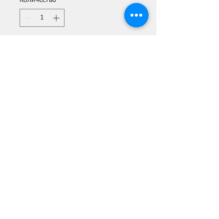
Добавить в корзину
4 часа 1000 р.
8 часов 1200 р.
сутки 1500 р.
Технические характеристики
Максимальная мощность (кВт) -
2.7
Номинальная мощность (кВт) -
САМАРА, УЛ.
ГАЛАКТИОНОВСКАЯ, 39
2.5
+7 927 208 14 94
Мощность двигателя (л.с.) - 6.5
Объем двигателя (cм³) - 163
Объем бака (л) - 12